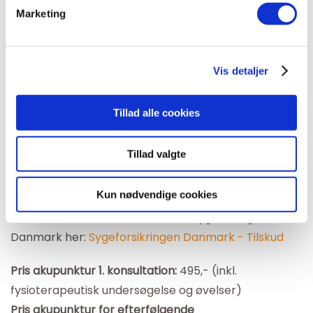
Marketing
Læs hendes historie
________________________
Vis detaljer
Hvad koster akupunktur?
Tillad alle cookies
Mange forsikringsselskaber dækker akupunktur ved
en RAB godkendt akupunktør f.eks Danica, PKA og
Tillad valgte
mange andre sundhedsforsikringer. Du kan også få
tilskud til akupunktur fra Sygeforsikringen Danmark.
Kun nødvendige cookies
Du kan læse mere om tilskud fra Sygesikringen
Danmark her:
Sygeforsikringen Danmark - Tilskud
Pris akupunktur 1. konsultation:
495,- (inkl.
fysioterapeutisk undersøgelse og øvelser)
Pris akupunktur for efterfølgende