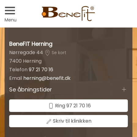
Menu
BeneFiT Herning
Nørregade 44
Se kort
7400 Herning
Telefon
97 21 70 16
Email
herning@benefit.dk
Se åbningstider
Ring 97 21 70 16
Skriv til klinikken