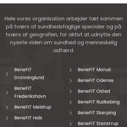
Hele vores organisation arbejder tæt sammen
på tværs af sundhedsfaglige specialer og på
tværs af geografien, for aktivt at udnytte den
nyeste viden om sundhed og menneskelig
adfærd.
BeneFiT
BeneFiT Morud
Dronninglund
BeneFiT Odense
BeneFiT
BeneFiT Osted
Frederikshavn
BeneFiT Rudkøbing
BeneFiT Møldrup
BeneFiT Skørping
BeneFiT Hals
BeneFiT Stenstrup