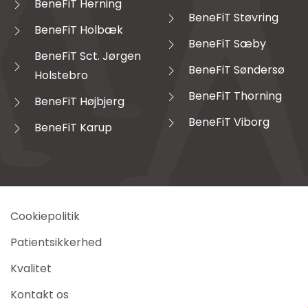
BeneFiT Herning
BeneFiT Støvring
BeneFiT Holbæk
BeneFiT Sæby
BeneFiT Sct. Jørgen
BeneFiT Søndersø
Holstebro
BeneFiT Thorning
BeneFiT Højbjerg
BeneFiT Viborg
BeneFiT Karup
Cookiepolitik
Patientsikkerhed
Kvalitet
Kontakt os