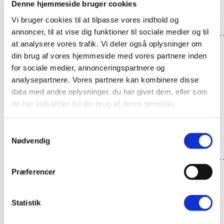
Denne hjemmeside bruger cookies
Læs hele Maries historie
Vi bruger cookies til at tilpasse vores indhold og
_________________________________
annoncer, til at vise dig funktioner til sociale medier og til
at analysere vores trafik. Vi deler også oplysninger om
Når små mirakler sker ved akupunktur.
din brug af vores hjemmeside med vores partnere inden
for sociale medier, annonceringspartnere og
Læs Gunnars beretning om slidgigt i hans skulder -
analysepartnere. Vores partnere kan kombinere disse
data med andre oplysninger, du har givet dem, eller som
og hvordan behandling med akupunktur har
de har indsamlet fra din brug af deres tjenester.
afhjulpet problemet.
Akupunktur - og de små mirakler
Samtykkevalg
Nødvendig
_________________________________
Præferencer
Fra smertehav tll en hverdag med glæde
Britta blev smertefri efter behandling med
Statistik
akupunktur.