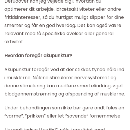
Derudover kan jeg vejlede dig i, hvordan du
optimerer dit arbejde, idrætsaktiviteter eller andre
fritidsinteresser, så du hurtigst muligt slipper for dine
smerter og får en god hverdag. Det kan også være
relevant med få specifikke øvelser eller generel
aktivitet.
Hvordan foregår akupunktur?
Akupunktur foregår ved at der stikkes tynde nåle ind
i musklerne. Nålene stimulerer nervesystemet og
denne stimulering kan medføre smertelindring, øget
blodgennemstrømning og afspænding af musklerne.
Under behandlingen som ikke bør gøre ondt føles en
”varme”, ”prikken” eller let ”sovende” fornemmelse
Normalt indsættes 6-12 nåle i området med