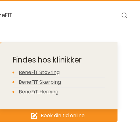
eFiT
Findes hos klinikker
BeneFiT Støvring
BeneFiT Skørping
BeneFiT Herning
Book din tid online