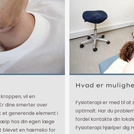
Hvad er mulighe
kroppen, vil en
Fysioterapi er med til at
Er dine smerter over
optimalt. Har du proble
t et generende element i
fordel kontakte din lokal
 hjælp hos din egen læge
Fysioterapi hjælper dig
det blevet en hæmsko for