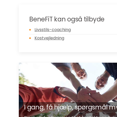
BeneFiT kan også tilbyde
Livsstils-coaching
Kostvejledning
I gang, få hjælp, spørgsmål m