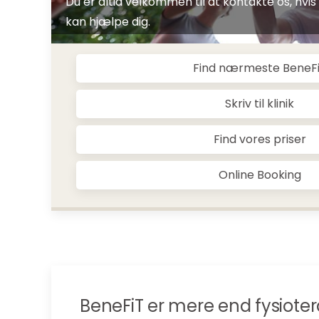
Du er altid velkommen til at kontakte os, hvis 
kan hjælpe dig.
Find nærmeste BeneF
Skriv til klinik
Find vores priser
Online Booking
BeneFiT er mere end fysiotera