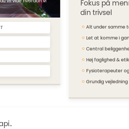
du vil vide hvordan vi
Fokus på menne
din trivsel
Alt under samme 
iT
Let at komme i ga
Central beliggenh
Høj faglighed & eti
Fysioterapeuter og
Grundig vejledning
pi..