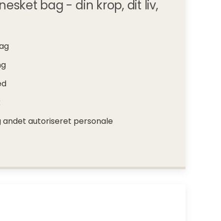
sket bag - din krop, dit liv,
tag
ng
ed
k
 andet autoriseret personale