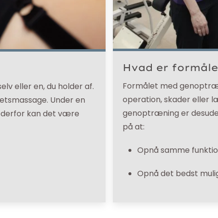
Hvad er formål
Formålet med genoptræni
elv eller en, du holder af.
operation, skader eller 
ditetsmassage. Under en
genoptræning er desuden
g derfor kan det være
på at:
Opnå samme funktion
Opnå det bedst mulig