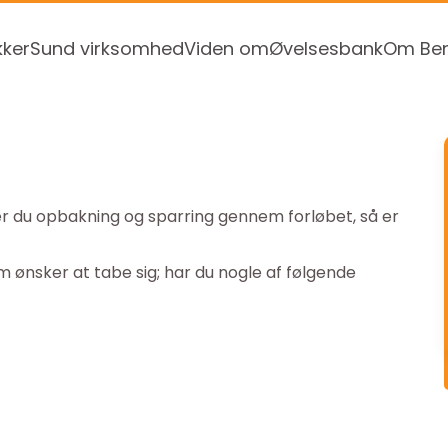
kker
Sund virksomhed
Viden om
Øvelsesbank
Om Ben
er du opbakning og sparring gennem forløbet, så er
m ønsker at tabe sig; har du nogle af følgende