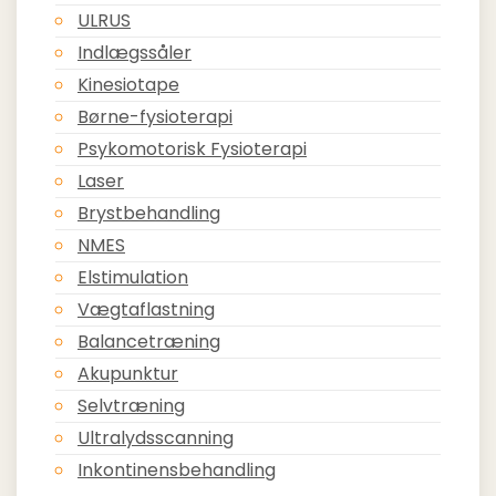
ULRUS
Indlægssåler
Kinesiotape
Børne-fysioterapi
Psykomotorisk Fysioterapi
Laser
Brystbehandling
NMES
Elstimulation
Vægtaflastning
Balancetræning
Akupunktur
Selvtræning
Ultralydsscanning
Inkontinensbehandling