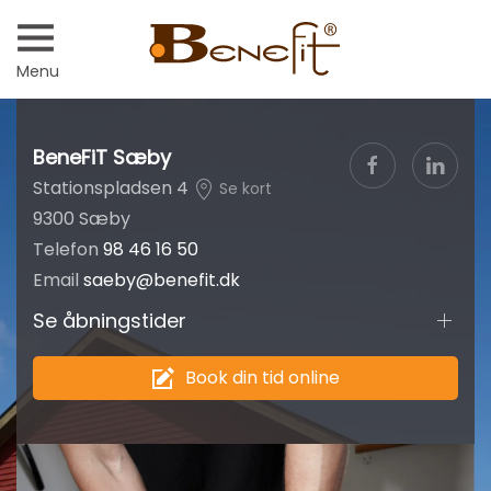
Menu
BeneFiT Sæby
Stationspladsen 4
Se kort
9300 Sæby
Telefon
98 46 16 50
Email
saeby@benefit.dk
Se åbningstider
Book din tid online