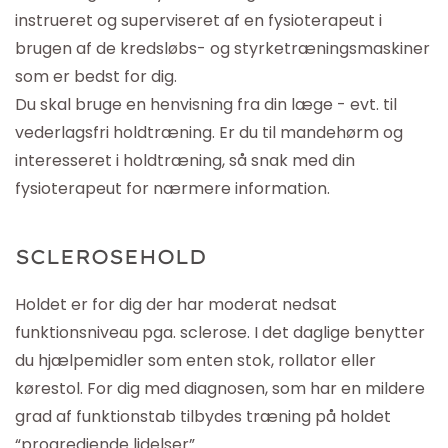
instrueret og superviseret af en fysioterapeut i
brugen af de kredsløbs- og styrketræningsmaskiner
som er bedst for dig.
Du skal bruge en henvisning fra din læge - evt. til
vederlagsfri holdtræning. Er du til mandehørm og
interesseret i holdtræning,
sa
̊ snak med din
fysioterapeut for nærmere information.
SCLEROSEHOLD
Holdet er for dig der har moderat nedsat
funktionsniveau pga. sclerose. I det daglige benytter
du hjælpemidler som enten stok, rollator eller
kørestol. For dig med diagnosen, som har en mildere
grad af funktionstab tilbydes træning på holdet
“progrediende lidelser”
.