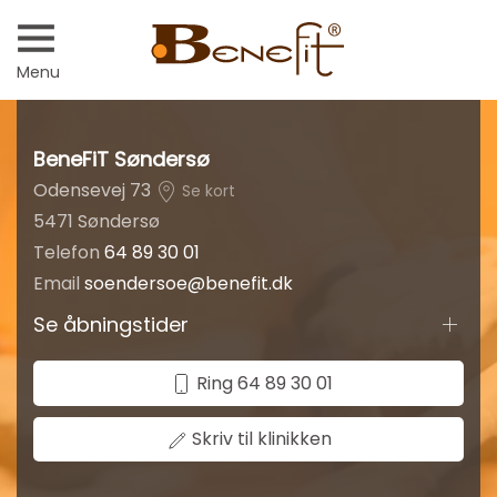
Menu
BeneFiT Søndersø
Odensevej 73
Se kort
5471 Søndersø
Telefon
64 89 30 01
Email
soendersoe@benefit.dk
Se åbningstider
Ring 64 89 30 01
Skriv til klinikken