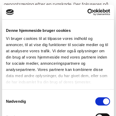
genoptræning efter en rygskade.
Der fokuseres på
at træne ryggen, herunder lænde-, bryst- og
nakkeregion samt på bevægelse og træning af
andre dele af kroppen, eks. skuldre, hofter og knæ.
Denne hjemmeside bruger cookies
Kropsbevidsthed er også et vigtigt element i
Vi bruger cookies til at tilpasse vores indhold og
annoncer, til at vise dig funktioner til sociale medier og til
træningen, hvor det at træne balance og kunne
at analysere vores trafik. Vi deler også oplysninger om
kontrollere kroppen i bevægelserne prioriteres højt.
din brug af vores hjemmeside med vores partnere inden
Træningen sigter både mod at forebygge og
for sociale medier, annonceringspartnere og
afhjælpe belastningsskader.
analysepartnere. Vores partnere kan kombinere disse
Det er målet, at flere elementer af træningen vil
data med andre oplysninger, du har givet dem, eller som
kunne bruges i forbindelse med erhvervsarbejde
de har indsamlet fra din brug af deres tjenester.
eller sammen med andre motionsformer. Efter en
periode på holdet vil mange kunne træne sig op til at
Samtykkevalg
Nødvendig
fortsætte en aktiv livsstil på andre hold, deltage i
forskellige sportsgrene eller træne i fitnesscenter.