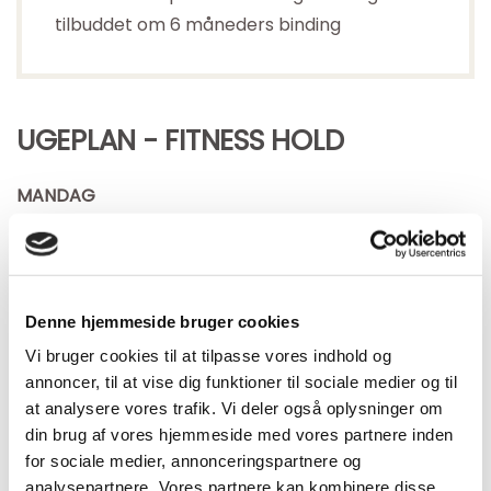
tilbuddet om 6 måneders binding
UGEPLAN - FITNESS HOLD
MANDAG
05.30-06.15 BodyBike (Trine)
10.00-11.00 Yoga Fitness (Cecilia)
Denne hjemmeside bruger cookies
16.15-17.00 Stram op (Tina)
Vi bruger cookies til at tilpasse vores indhold og
annoncer, til at vise dig funktioner til sociale medier og til
TIRSDAG
at analysere vores trafik. Vi deler også oplysninger om
din brug af vores hjemmeside med vores partnere inden
08.30-09.30 Senior Fitness (Camilla)
for sociale medier, annonceringspartnere og
analysepartnere. Vores partnere kan kombinere disse