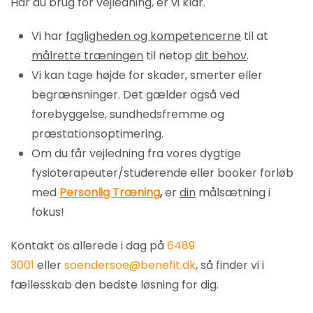
Har du brug for vejledning, er vi klar.
Vi har
fagligheden og kompetencerne
til at
målrette træningen
til netop
dit behov
.
Vi kan tage højde for skader, smerter eller
begrænsninger. Det gælder også ved
forebyggelse, sundhedsfremme og
præstationsoptimering.
Om du får vejledning fra vores dygtige
fysioterapeuter/studerende eller booker forløb
med
Personlig Træning
,
er
din
målsætning i
fokus!
Kontakt os allerede i dag på
6489
3001
eller
soendersoe@benefit.dk
, så finder vi i
fællesskab den bedste løsning for dig.