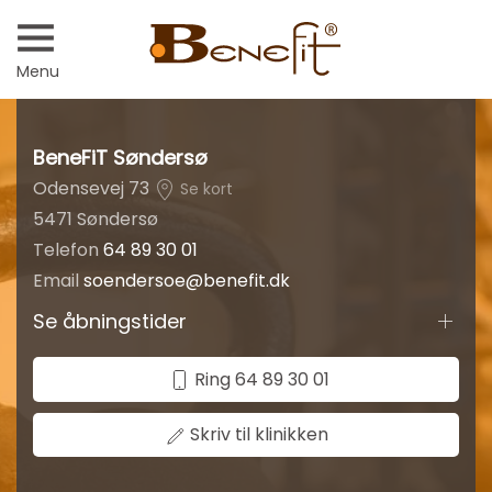
Menu
BeneFiT Søndersø
Odensevej 73
Se kort
5471 Søndersø
Telefon
64 89 30 01
Email
soendersoe@benefit.dk
Se åbningstider
Ring 64 89 30 01
Skriv til klinikken