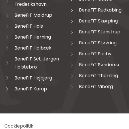
Frederikshavn
BeneFiT Rudkøbing
BeneFiT Møldrup
BeneFiT Skørping
BeneFiT Hals
BeneFiT Stenstrup
BeneFiT Herning
BeneFiT Støvring
BeneFiT Holbæk
BeneFiT Sæby
BeneFiT Sct. Jørgen
BeneFiT Søndersø
Holstebro
BeneFiT Thorning
BeneFiT Højbjerg
BeneFiT Viborg
BeneFiT Karup
Cookiepolitik