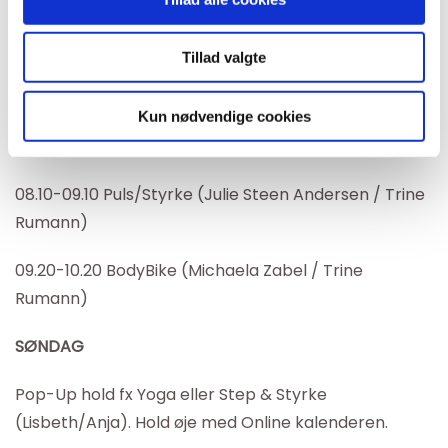
FREDAG
05.30-06.15 BodyBike (Trine)
Tillad valgte
10.00-11.00 Sjov Motion (Anja)
Kun nødvendige cookies
LØRDAG
08.10-09.10 Puls/Styrke (Julie Steen Andersen / Trine
Rumann)
09.20-10.20 BodyBike (Michaela Zabel / Trine
Rumann)
SØNDAG
Pop-Up hold fx Yoga eller Step & Styrke
(Lisbeth/Anja). Hold øje med Online kalenderen.